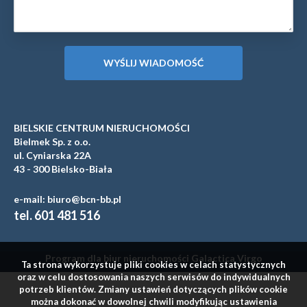
BIELSKIE CENTRUM NIERUCHOMOŚCI
Bielmek Sp. z o.o.
ul. Cyniarska 22A
43 - 300 Bielsko-Biała
e-mail: biuro@bcn-bb.pl
tel. 601 481 516
Program dla biur nieruchomości
Galactica Virgo
Ta strona wykorzystuje pliki cookies w celach statystycznych
oraz w celu dostosowania naszych serwisów do indywidualnych
potrzeb klientów. Zmiany ustawień dotyczących plików cookie
można dokonać w dowolnej chwili modyfikując ustawienia