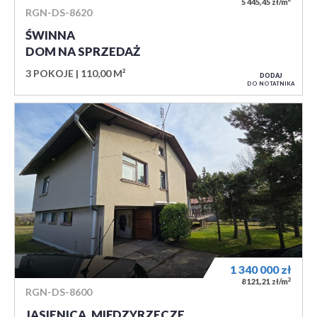
5 445,45 zł/m
RGN-DS-8620
ŚWINNA
DOM NA SPRZEDAŻ
3 POKOJE
110,00 M²
DODAJ
DO NOTATNIKA
1 340 000
zł
2
8 121,21 zł/m
RGN-DS-8600
JASIENICA, MIĘDZYRZECZE…