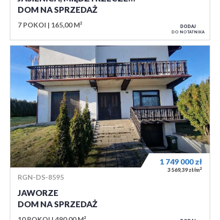
DOM NA SPRZEDAŻ
7 POKOI
165,00 M²
DODAJ
DO NOTATNIKA
1 749 000
zł
2
3 569,39 zł/m
RGN-DS-8595
JAWORZE
DOM NA SPRZEDAŻ
10 POKOI
490,00 M²