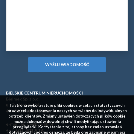
BIELSKIE CENTRUM NIERUCHOMOŚCI
Bielmek Sp. z o.o.
ul. Cyniarska 22A
Ta strona wykorzystuje pliki cookies w celach statystycznych
43 - 300 Bielsko-Biała
oraz w celu dostosowania naszych serwisów do indywidualnych
potrzeb klientów. Zmiany ustawień dotyczących plików cookie
można dokonać w dowolnej chwili modyfikując ustawienia
e-mail: biuro@bcn-bb.pl
przeglądarki. Korzystanie z tej strony bez zmian ustawień
tel. 601 481 516
dotyczących cookies oznacza, że będą one zapisane w pamięci