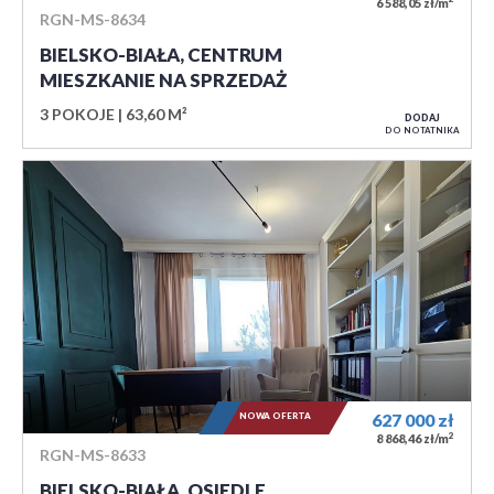
6 588,05 zł/m
RGN-MS-8634
BIELSKO-BIAŁA, CENTRUM
MIESZKANIE NA SPRZEDAŻ
3 POKOJE
63,60 M²
DODAJ
DO NOTATNIKA
NOWA OFERTA
627 000
zł
2
8 868,46 zł/m
RGN-MS-8633
BIELSKO-BIAŁA, OSIEDLE…