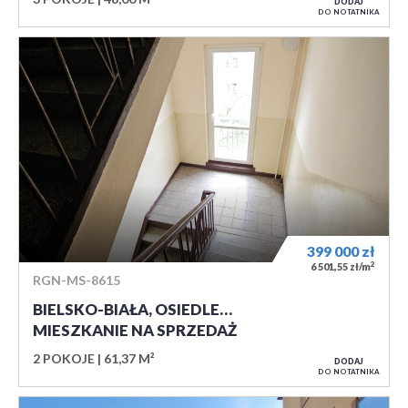
DODAJ
DO NOTATNIKA
399 000
zł
2
6 501,55 zł/m
RGN-MS-8615
BIELSKO-BIAŁA, OSIEDLE…
MIESZKANIE NA SPRZEDAŻ
2 POKOJE
61,37 M²
DODAJ
DO NOTATNIKA