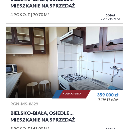
MIESZKANIE NA SPRZEDAŻ
4 POKOJE
70,70 M²
DODAJ
DO NOTATNIKA
NOWA OFERTA
359 000
zł
2
7 479,17 zł/m
RGN-MS-8629
BIELSKO-BIAŁA, OSIEDLE…
MIESZKANIE NA SPRZEDAŻ
3 POKOJE
48,00 M²