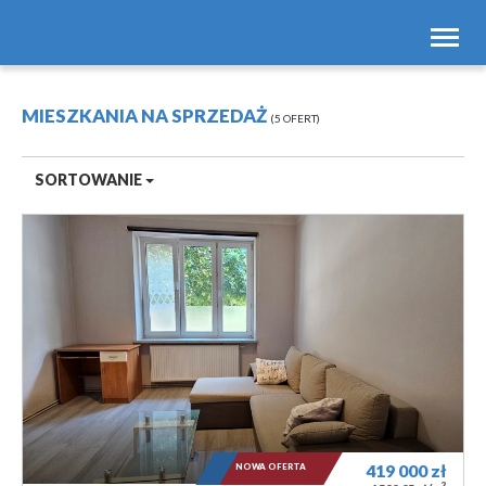
Toggl
navig
MIESZKANIA NA SPRZEDAŻ
5 OFERT
SORTOWANIE
NOWA OFERTA
419 000
zł
2