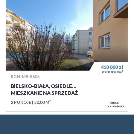
410 000
zł
2
8 200,00 zł/m
RGN-MS-8605
BIELSKO-BIAŁA, OSIEDLE…
MIESZKANIE NA SPRZEDAŻ
2 POKOJE
50,00 M²
DODAJ
DO NOTATNIKA