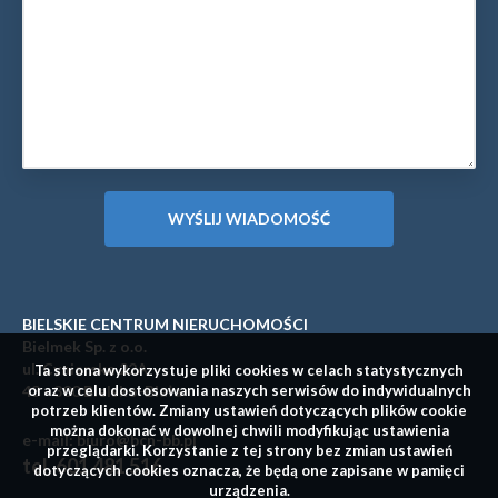
BIELSKIE CENTRUM NIERUCHOMOŚCI
Bielmek Sp. z o.o.
ul. Cyniarska 22A
Ta strona wykorzystuje pliki cookies w celach statystycznych
43 - 300 Bielsko-Biała
oraz w celu dostosowania naszych serwisów do indywidualnych
potrzeb klientów. Zmiany ustawień dotyczących plików cookie
można dokonać w dowolnej chwili modyfikując ustawienia
e-mail: biuro@bcn-bb.pl
przeglądarki. Korzystanie z tej strony bez zmian ustawień
tel. 601 481 516
dotyczących cookies oznacza, że będą one zapisane w pamięci
urządzenia.