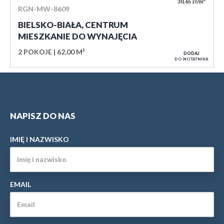
30,65 zł/m
RGN-MW-8609
BIELSKO-BIAŁA, CENTRUM
MIESZKANIE DO WYNAJĘCIA
2 POKOJE
62,00 M²
DODAJ
DO NOTATNIKA
NAPISZ DO NAS
IMIĘ I NAZWISKO
EMAIL