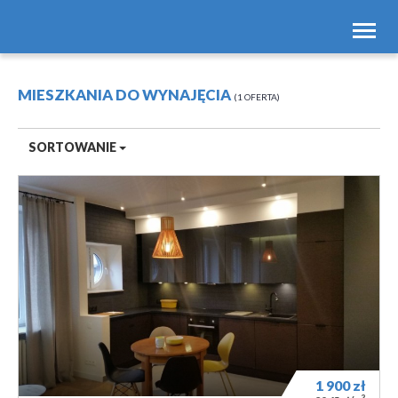
Toggl
navig
MIESZKANIA DO WYNAJĘCIA
1 OFERTA
SORTOWANIE
1 900
zł
2