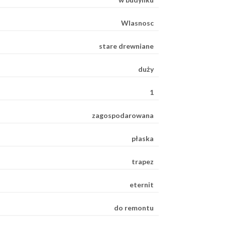
Wlasnosc
stare drewniane
duży
1
zagospodarowana
płaska
trapez
eternit
do remontu