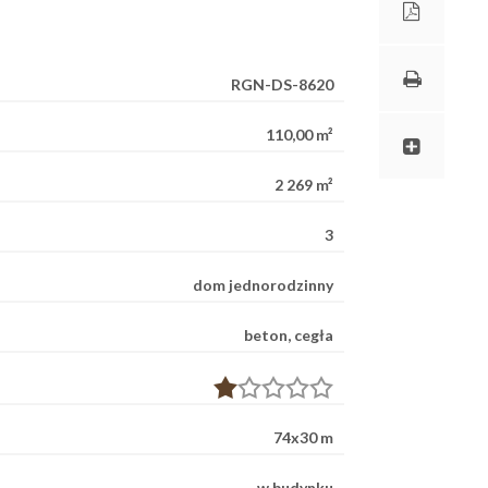
RGN-DS-8620
110,00 m²
2 269 m²
3
dom jednorodzinny
beton, cegła
74x30 m
w budynku