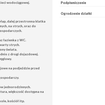
sieci wodociągowej.
Podpiwniczenie
Ogrodzenie działki
łap, dalej przestronna klatka
nych,
na strych, oraz
do
ospodarczych.
raz łazienka z WC.
warty strych.
ony świata.
dnio z drogi dojazdowej.
węglowy.
ojowe na podjeździe przed
gospodarczy.
ów jednorodzinnych.
ktura, większość dostępna na
ole, kościół itp.