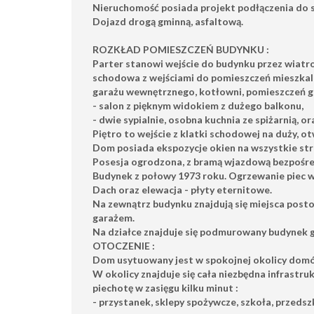
Nieruchomość posiada projekt podłączenia do 
Dojazd drogą gminną, asfaltową.
ROZKŁAD POMIESZCZEŃ BUDYNKU :
Parter
stanowi wejście do budynku przez wiatro
schodowa z wejściami do pomieszczeń mieszkal
garażu wewnętrznego,
kotłowni, pomieszczeń g
- salon z pięknym widokiem z dużego balkonu,
- dwie sypialnie, osobna kuchnia ze spiżarnią, o
Piętro to
wejście z klatki schodowej na duży, ot
Dom posiada ekspozycje okien na wszystkie str
Posesja ogrodzona, z bramą wjazdową
bezpośre
Budynek z połowy 1973 roku. Ogrzewanie piec 
Dach oraz elewacja - płyty eternitowe.
Na zewnątrz budynku znajdują się miejsca post
garażem.
Na działce znajduje się podmurowany budynek 
OTOCZENIE :
Dom usytuowany jest w spokojnej okolicy dom
W okolicy znajduje się cała niezbędna infrastru
piechotę w zasięgu kilku minut :
- przystanek, sklepy spożywcze, szkoła, przedszk