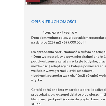
OPIS NIERUCHOMOŚCI
ŚWINNA K/ ŻYWCA !!
Dom dom wolnostojący
z budynkiem gospodar
na działce 2269 m2 - 599.000,00 zł !
Do sprzedania
Nieruchomość o dużym potencjal
-
Dom wolnostojący
o pow. mieszkalnej około 1
podpiwniczony z garażem w bryle budynku, oraz
możliwością adaptacji na kolejne pomieszczeni
wejście z wewnętrznej klatki schodowej.
-
budynek gospodarczy
( ok. 40m2) również wol
użytku.
Całość położona jest w bardzo dobrej lokalizacji
prostokąta, ogrodzonej działce o powierzchni
2
Na posesji jest podłączenie do prądu i kanalizac
studni.