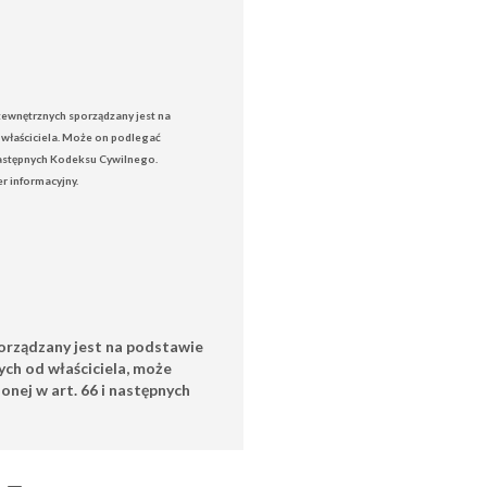
 zewnętrznych sporządzany jest na
 właściciela. Może on podlegać
i następnych Kodeksu Cywilnego.
r informacyjny.
porządzany jest na podstawie
ych od właściciela, może
lonej w art. 66 i następnych