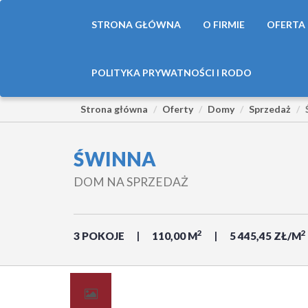
STRONA GŁÓWNA
O FIRMIE
OFERTA
POLITYKA PRYWATNOŚCI I RODO
Strona główna
Oferty
Domy
Sprzedaż
ŚWINNA
DOM NA SPRZEDAŻ
2
2
3 POKOJE
110,00 M
5 445,45 ZŁ/M