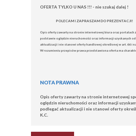
OFERTA TYLKO U NAS !!!
- nie szukaj dalej !
POLECAM I ZAPRASZAM DO PREZENTACJI!
Opis oferty zawarty na stronie internetowej biura oraz portalach
podstawie oględzin nieruchomości oraz informacji uzyskanych od
aktualizacji i nie stanowi oferty handlowej określonej w art. 66 
W rozumieniu przepisów prawa przedstawiona oferta ma charakte
NOTA PRAWNA
Opis oferty zawarty na stronie internetowej s
oględzin nieruchomości oraz informacji uzyskan
podlegać aktualizacji i nie stanowi oferty okreś
K.C.