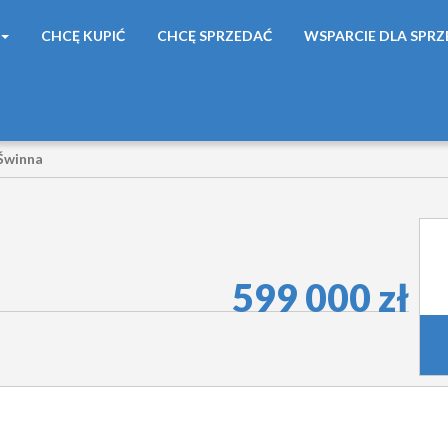
CHCĘ KUPIĆ
CHCĘ SPRZEDAĆ
WSPARCIE DLA SPR
Świnna
599 000 zł