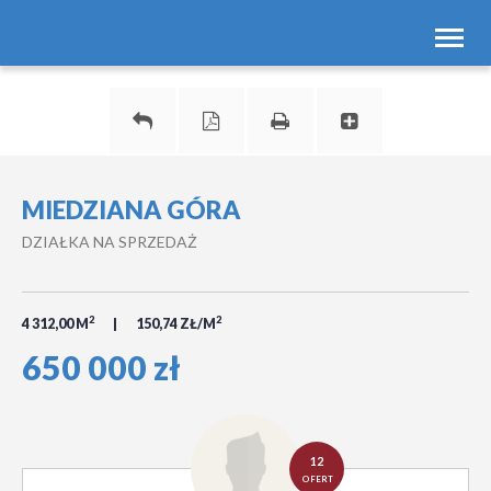
Toggl
navig
MIEDZIANA GÓRA
DZIAŁKA NA SPRZEDAŻ
2
2
4 312,00 M
150,74 ZŁ/M
650 000 zł
12
OFERT