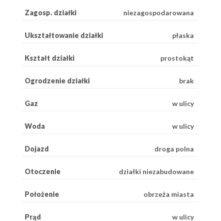
Zagosp. działki
niezagospodarowana
Ukształtowanie działki
płaska
Kształt działki
prostokąt
Ogrodzenie działki
brak
Gaz
w ulicy
Woda
w ulicy
Dojazd
droga polna
Otoczenie
działki niezabudowane
Położenie
obrzeża miasta
Prąd
w ulicy