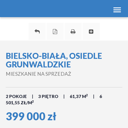
Toggl
navig
BIELSKO-BIAŁA, OSIEDLE
GRUNWALDZKIE
MIESZKANIE NA SPRZEDAŻ
2
2 POKOJE
3 PIĘTRO
61,37 M
6
2
501,55 ZŁ/M
399 000 zł