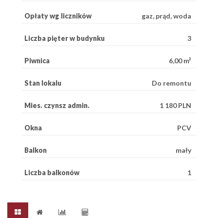
Opłaty wg liczników
gaz, prąd, woda
Liczba pięter w budynku
3
Piwnica
6,00 m²
Stan lokalu
Do remontu
Mies. czynsz admin.
1 180 PLN
Okna
PCV
Balkon
mały
Liczba balkonów
1