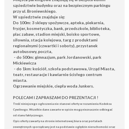
sąsiedztwie budynku oraz na bezpiecznym parkingu
przy ul. Broniewskiego.
W sąsiedztwie znajduje się:
Do 100m: 3 sklepy spożywcze, apteka, piekarnia,
fryzjer, kosmetyczka, bank, przedszkole, biblioteka,
plac zabaw, stadion miejski, boisko sportowe,
siłownia, stacja kolejowa, targ z produktami
regionalnymi (czwartki i soboty), przystanek
autobusowy, poczta,
- do 500m: gimnazjum, park Jordanowski, park
Mickiewicza
- do 1km: kościół, szkoła podstawowa, Urząd Miasta,
teatr, restauracje i kawiarnie ścisłego centrum
miasta.
Ogrzewanie miejskie, ciepła woda Junkers.
POLECAM I ZAPRASZAM DO PREZENTACJI !
Treść niniejszego ogłoszenia nie stanowi oferty w rozumieniu Kodeksu
Cywilnego. Wszelkie dane zawarte w opisie mogą nieznacznie odbiegać
od stanu faktycznego.
Opis oferty zawarty na stronie internetowej biura oraz portalach
zewnętrznych sporządzany jest na podstawie oględzin nieruchomości oraz