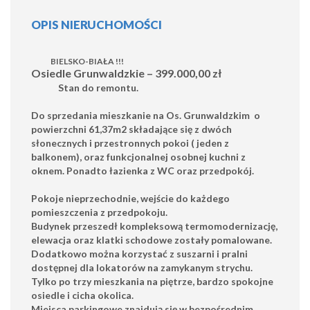
OPIS NIERUCHOMOŚCI
BIELSKO-BIAŁA !!!
Osiedle Grunwaldzkie – 399.000,00 zł
Stan do remontu.
Do sprzedania mieszkanie na Os. Grunwaldzkim o
powierzchni 61,37m2 składające się z dwóch
słonecznych i przestronnych pokoi ( jeden z
balkonem), oraz funkcjonalnej osobnej kuchni z
oknem. Ponadto łazienka z WC oraz przedpokój.
Pokoje nieprzechodnie, wejście do każdego
pomieszczenia z przedpokoju.
Budynek przeszedł kompleksową termomodernizację,
elewacja oraz klatki schodowe zostały pomalowane.
Dodatkowo można korzystać z suszarni i pralni
dostępnej dla lokatorów na zamykanym strychu.
Tylko po trzy mieszkania na piętrze, bardzo spokojne
osiedle i cicha okolica.
Miejsca parkingowe znajdują się w bezpośrednim