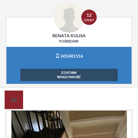
12
OFERT
RENATA KULISA
POŚREDNIK
601481516
ZOSTAW
WIADOMOŚĆ